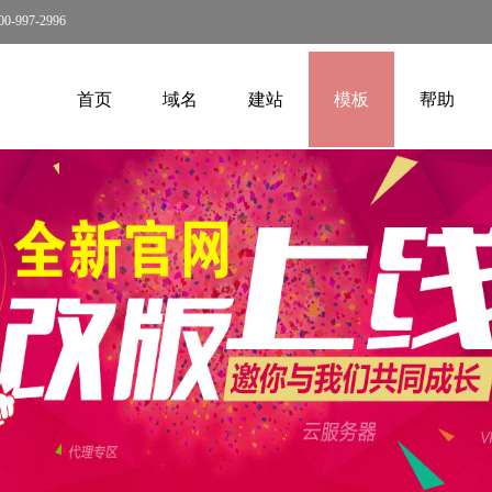
97-2996
首页
域名
建站
模板
帮助